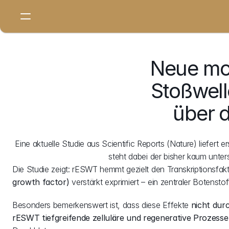
THERAPIEN
Neue mol
Stosswellen-Therapie
Stoßwell
Laser-Therapie
über 
Transduktions-Therapie
Eine aktuelle Studie aus Scientific Reports (Nature) liefert 
steht dabei der bisher kaum unt
Phyisotherapie
Die Studie zeigt: rESWT hemmt gezielt den Transkriptionsfakt
growth factor)
 verstärkt exprimiert – ein zentraler Botensto
DIENSTLEISTUNGEN
Besonders bemerkenswert ist, dass diese Effekte 
nicht dur
Neurologie
rESWT tiefgreifende zelluläre und regenerative Prozesse