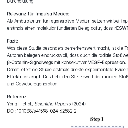
Durchblutung.
Orthopädie
Relevanz für Impulsa Medica:
Als Ambulatorium für regenerative Medizin setzen wir bei Imp
Gynäkologie
erstmals einen molekular fundierten Beleg dafür, dass 
rESWT 
Urologie
Fazit:
Was diese Studie besonders bemerkenswert macht, ist die T
Ästhetik
Autoren belegen eindrucksvoll, dass auch die radiale Stoßwel
β‑Catenin-Signalwegs
 mit konsekutiver 
VEGF-Expression
.
Dermatologie
Damit liefert die Studie erstmals direkte experimentelle Evid
Effekte erzeugt
. Das hebt den Stellenwert der radialen Sto
und Geweberegeneration.
Sportmedizin
Referenz:
Psychologie
Yang F et al., 
Scientific Reports
 (2024)
DOI: 10.1038/s41598-024-62582-2
COMMUNITY