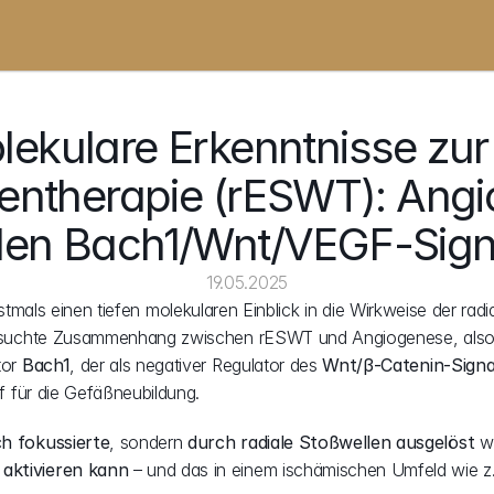
ekulare Erkenntnisse zur 
entherapie (rESWT): Angi
den Bach1/Wnt/VEGF-Sig
19.05.2025
erstmals einen tiefen molekularen Einblick in die Wirkweise der r
ersuchte Zusammenhang zwischen rESWT und Angiogenese, also
or 
Bach1
, der als negativer Regulator des 
Wnt/β-Catenin-Sign
ff für die Gefäßneubildung.
ch fokussierte
, sondern 
durch radiale Stoßwellen ausgelöst
 w
 aktivieren kann
 – und das in einem ischämischen Umfeld wie z. 